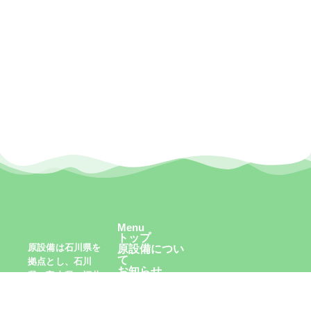
Menu
トップ
原設備は石川県を
原設備につい
て
拠点とし、石川
お知らせ
県・富山県・福井
採用情報
県で食洗機・IH・
お問い合わせ
水栓・給湯器・エ