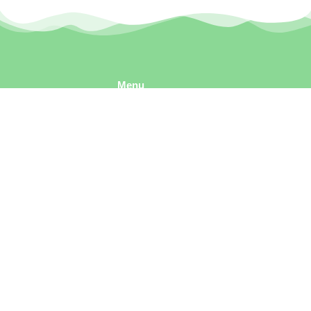
Menu
トップ
原設備は石川県を
原設備につい
て
拠点とし、石川
お知らせ
県・富山県・福井
採用情報
県で食洗機・IH・
お問い合わせ
水栓・給湯器・エ
コキュート・レン
Contact
ジフード・キッチ
石川県河北郡
ンなどの修理・取
内灘町字千鳥
台2-261
付を行う設備業者
です。クリナップ
月～土 9:00～
認定サービスショ
17:00
ップということも
hara.setsubi.co@gmail.com
あり、高品質で安
心したサービスを
【固定】076-
提供。住宅設備の
205-2562