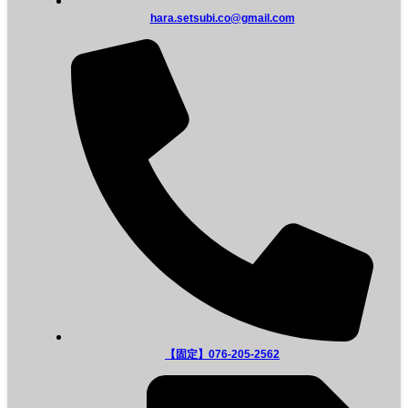
hara.setsubi.co@gmail.com
【固定】076-205-2562