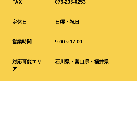
FAX
076-205-6253
定休日
日曜・祝日
営業時間
9:00～17:00
対応可能エリ
石川県・富山県・福井県
ア
事業内容
給湯設備修理・取付
給水設備修理・取付
空調設備修理・取付
キッチン、洗面台修理・取付